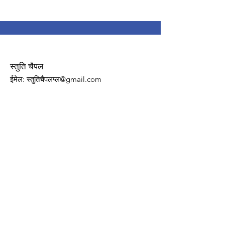
स्तुति चैपल
ईमेल
: स्तुतिचैपलप्ल@gmail.com