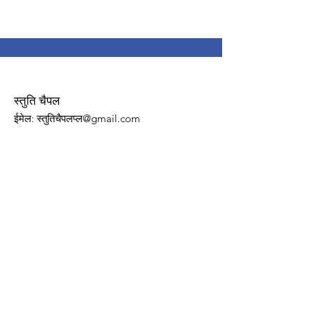
स्तुति चैपल
ईमेल
: स्तुतिचैपलप्ल@gmail.com